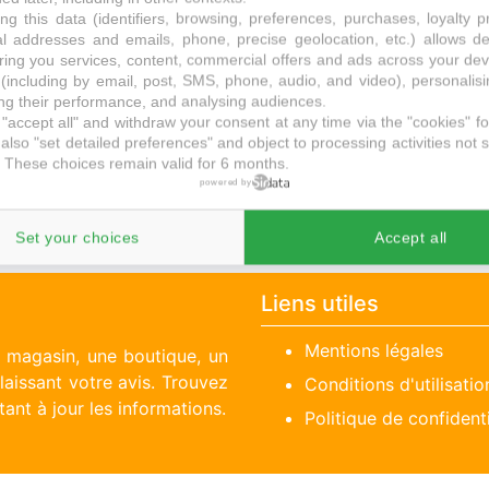
ng this data (identifiers, browsing, preferences, purchases, loyalty 
al addresses and emails, phone, precise geolocation, etc.) allows d
ring you services, content, commercial offers and ads across your de
(including by email, post, SMS, phone, audio, and video), personalis
g their performance, and analysing audiences.
"accept all" and withdraw your consent at any time via the "cookies" foo
La maison du convertible à Paris
also "set detailed preferences" and object to processing activities not s
 These choices remain valid for 6 months.
6 magasins pour cette ville
powered by
Tous les La maison du convertible à Paris
Set your choices
Accept all
Liens utiles
Mentions légales
n magasin, une boutique, un
aissant votre avis. Trouvez
Conditions d'utilisatio
ant à jour les informations.
Politique de confidenti