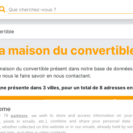
rtible
a maison du convertibl
 maison du convertible présent dans notre base de données.
 nous le faire savoir en nous contactant.
ne présente dans 3 villes, pour un total de 8 adresses en
Tout savoir sur La maison du convertible
ome
ur 78
partners
, we wish to store and access information on your
s, pixels in emails, etc.), combine and share your personal data 
, whether collected on this website or in our emails, already held by so
ed later, including in other contexts.