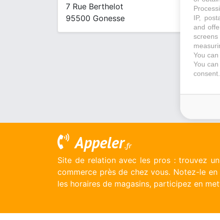
7 Rue Berthelot
Processi
95500 Gonesse
IP, post
and offe
screens 
measurin
You can 
You can 
consent.
Appeler
.fr
Site de relation avec les pros : trouvez u
commerce près de chez vous. Notez-le en l
les horaires de magasins, participez en mett