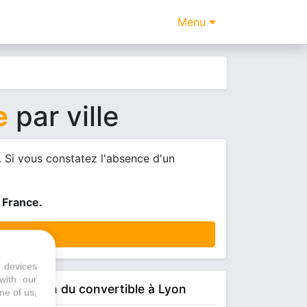
Menu
e
par ville
 Si vous constatez l'absence d'un
 France.
 devices
with our
La maison du convertible à Lyon
me of us,