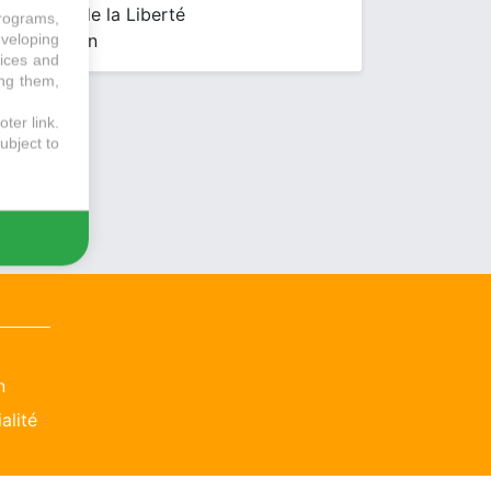
38 Cours de la Liberté
programs,
69003 Lyon
eveloping
vices and
ing them,
ter link
.
ubject to
n
alité