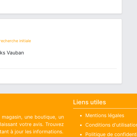
echerche initiale
cks Vauban
Liens utiles
Mentions légales
n magasin, une boutique, un
aissant votre avis. Trouvez
Conditions d'utilisatio
ant à jour les informations.
Politique de confidenti