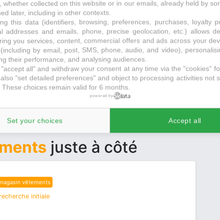
, whether collected on this website or in our emails, already held by so
ed later, including in other contexts.
 recherche initiale
ng this data (identifiers, browsing, preferences, purchases, loyalty 
al addresses and emails, phone, precise geolocation, etc.) allows d
ring you services, content, commercial offers and ads across your de
(including by email, post, SMS, phone, audio, and video), personalis
g their performance, and analysing audiences.
"accept all" and withdraw your consent at any time via the "cookies" foo
also "set detailed preferences" and object to processing activities not s
 These choices remain valid for 6 months.
powered by
Set your choices
Accept all
ements
juste à côté
magasin vêtements
echerche initiale