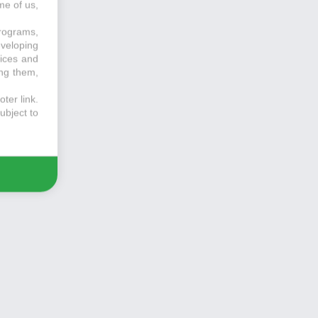
me of us,
programs,
eveloping
vices and
ing them,
ter link
.
ubject to