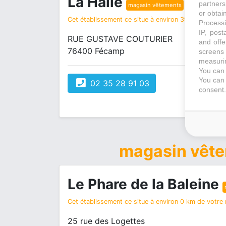
La Halle
partners
magasin vêtements
or obtain
Cet établissement ce situe à environ 39 km de votre
Processi
IP, post
RUE GUSTAVE COUTURIER
and offe
76400 Fécamp
screens 
measurin
You can 
You can 
02 35 28 91 03
consent.
magasin vêt
Le Phare de la Baleine
Cet établissement ce situe à environ 0 km de votre r
25 rue des Logettes