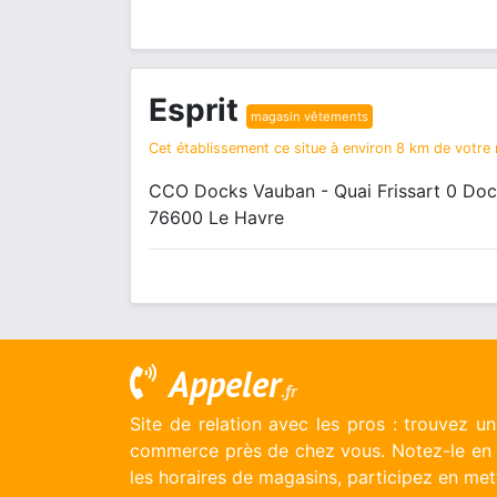
Esprit
magasin vêtements
Cet établissement ce situe à environ 8 km de votre r
CCO Docks Vauban - Quai Frissart 0 Do
76600 Le Havre
Appeler
.fr
Site de relation avec les pros : trouvez u
commerce près de chez vous. Notez-le en l
les horaires de magasins, participez en mett