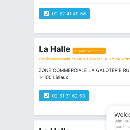
02 32 41 49 56
La Halle
magasin vêtements
Cet établissement ce situe à environ 30 km de votre
ZONE COMMERCIALE LA GALOTERIE RUE
14100 Lisieux
02 31 31 62 53
Welc
With o
(cookie