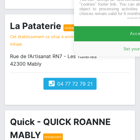
"cookies" footer link
. You can al
object to processing activitie
choices remain valid for 6 months
powered 
La Pataterie
restaurant
Accep
Cet établissement ce situe à environ 2 km de votre recherche
initiale
Set your
Rue de l’Artisanat RN7 - Les Tuileries
42300 Mably
04 77 72 79 21
Quick - QUICK ROANNE
MABLY
restaurant