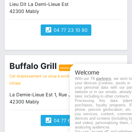
Lieu Dit La Demi-Lieue Est
42300 Mably
04 77 23 10 80
Buffalo Grill
restaurant
Welcome
Cet établissement ce situe à environ 2 km de votre recherche
With our 78
partners
, we wish t
your devices (cookies, pixels in
initiale
your personal data with our par
website or in our emails, alread
La Demie-Lieue Est 1, Rue Jean de la Fontaine
later, including in other contexts.
Processing this data (identi
42300 Mably
purchases, loyalty programs, I
phone, precise geolocation, etc.
you services, content, commerc
devices and screens (including b
04 77 67 74 64
and video), personalising them, 
analysing audiences.
You can "accept all" and withdraw