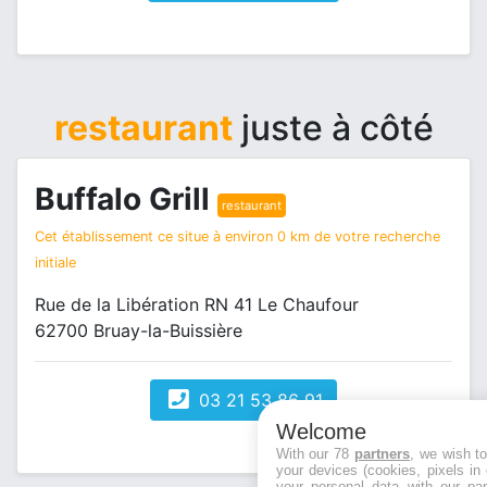
restaurant
juste à côté
Buffalo Grill
restaurant
Cet établissement ce situe à environ 0 km de votre recherche
initiale
Rue de la Libération RN 41 Le Chaufour
62700 Bruay-la-Buissière
03 21 53 86 91
Welcome
With our 78
partners
, we wish t
your devices (cookies, pixels in
your personal data with our par