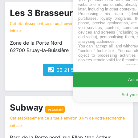
website or in our emails, alread
later, including in other contexts.
Les 3 Brasseurs
Processing this data (identi
restaurant
purchases, loyalty programs, I
phone, precise geolocation, etc.
Cet établissement ce situe à environ 0 km de votre recherche
you services, content, commerc
initiale
devices and screens (including b
and video), personalising them, 
analysing audiences.
Zone de la Porte Nord
You can "accept all" and withdraw
62700 Bruay-la-Buissière
"cookies" footer link
. You can al
object to processing activitie
choices remain valid for 6 months
powered 
03 21 54 71 35
Accep
Set your
Subway
restaurant
Cet établissement ce situe à environ 0 km de votre recherche
initiale
Parc de la Porte nord, rue Ellen Mac Arthur