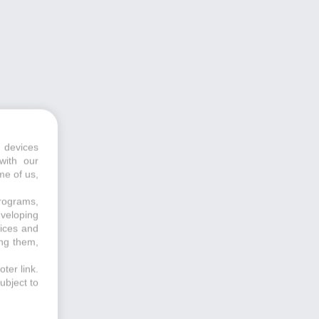
 devices
with our
me of us,
programs,
eveloping
vices and
ing them,
ter link
.
ubject to