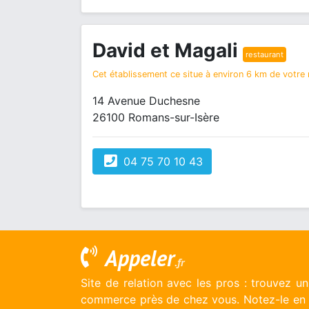
David et Magali
restaurant
Cet établissement ce situe à environ 6 km de votre r
14 Avenue Duchesne
26100 Romans-sur-Isère
04 75 70 10 43
Appeler
.fr
Site de relation avec les pros : trouvez u
commerce près de chez vous. Notez-le en l