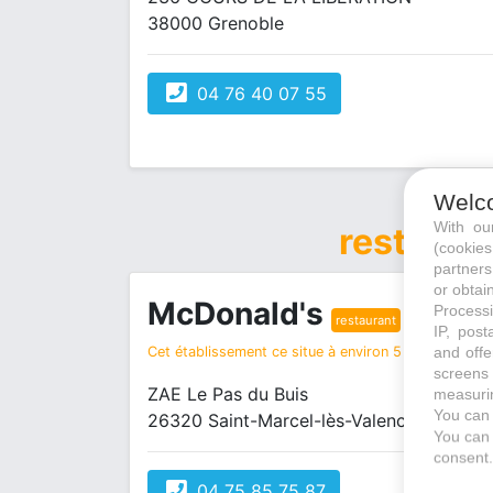
38000 Grenoble
04 76 40 07 55
Welc
With o
restaura
(cookie
partners
or obtain
McDonald's
Processi
restaurant
IP, post
Cet établissement ce situe à environ 5 km de votre r
and offe
screens 
ZAE Le Pas du Buis
measurin
You can 
26320 Saint-Marcel-lès-Valence
You can 
consent.
04 75 85 75 87