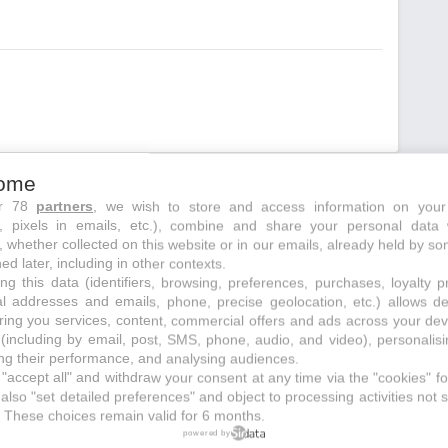
ome
ur 78
partners
, we wish to store and access information on your
nt
juste à côté
s, pixels in emails, etc.), combine and share your personal data 
, whether collected on this website or in our emails, already held by so
ed later, including in other contexts.
ng this data (identifiers, browsing, preferences, purchases, loyalty 
al addresses and emails, phone, precise geolocation, etc.) allows d
echerche initiale
ring you services, content, commercial offers and ads across your de
(including by email, post, SMS, phone, audio, and video), personalis
g their performance, and analysing audiences.
"accept all" and withdraw your consent at any time via the "cookies" foo
also "set detailed preferences" and object to processing activities not s
 These choices remain valid for 6 months.
powered by