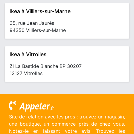
Ikea à Villiers-sur-Marne
35, rue Jean Jaurès
94350 Villiers-sur-Marne
Ikea à Vitrolles
ZI La Bastide Blanche BP 30207
13127 Vitrolles
Appeler
.fr
Site de relation avec les pros : trouvez un magasin,
une boutique, un commerce près de chez vous.
Notez-le en laissant votre avis. Trouvez les