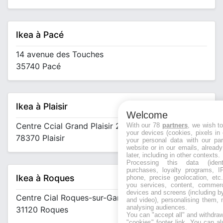
Ikea à Pacé
14 avenue des Touches
35740 Pacé
Ikea à Plaisir
Welcome
Centre Ccial Grand Plaisir 202 rue Henri Barbusse
With our 78
partners
, we wish t
your devices (cookies, pixels in
78370 Plaisir
your personal data with our par
website or in our emails, alread
later, including in other contexts.
Processing this data (identi
purchases, loyalty programs, I
Ikea à Roques
phone, precise geolocation, etc.
you services, content, commerc
devices and screens (including b
Centre Cial Roques-sur-Garonne Allée de Fraixinet
and video), personalising them, 
analysing audiences.
31120 Roques
You can "accept all" and withdraw
"cookies" footer link
. You can al