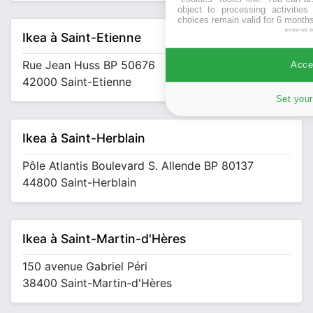
object to processing activitie
choices remain valid for 6 months
powered 
Ikea à Saint-Etienne
Rue Jean Huss BP 50676
Accep
42000 Saint-Etienne
Set your
Ikea à Saint-Herblain
Pôle Atlantis Boulevard S. Allende BP 80137
44800 Saint-Herblain
Ikea à Saint-Martin-d'Hères
150 avenue Gabriel Péri
38400 Saint-Martin-d'Hères