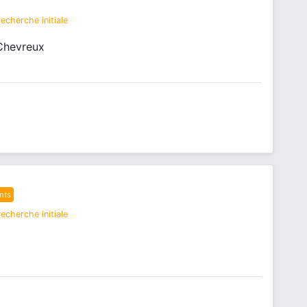
echerche initiale
Chevreux
nts
echerche initiale