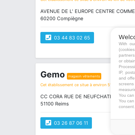
AVENUE DE L' EUROPE CENTRE COMME
60200 Compiègne
Welc
03 44 83 02 65
With o
(cookie
partners
or obtain
Processi
Gemo
IP, post
magasin vêtements
and offe
screens 
Cet établissement ce situe à environ 51 km de votre 
measurin
You can 
CC CORA RUE DE NEUFCHATEL
You can 
51100 Reims
consent.
03 26 87 06 11