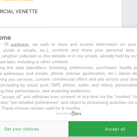
RCIAL VENETTE
ome
ur 78
partners
, we wish to store and access information on your
s, pixels in emails, etc.), combine and share your personal data 
, whether collected on this website or in our emails, already held by so
ed later, including in other contexts.
ng this data (identifiers, browsing, preferences, purchases, loyalty 
al addresses and emails, phone, precise geolocation, etc.) allows d
ring you services, content, commercial offers and ads across your de
(including by email, post, SMS, phone, audio, and video), personalis
recherche initiale
g their performance, and analysing audiences.
"accept all" and withdraw your consent at any time via the "cookies" foo
also "set detailed preferences" and object to processing activities not s
 These choices remain valid for 6 months.
powered by
Set your choices
Accept all