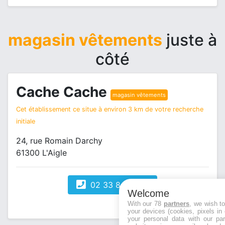
magasin vêtements
juste à
côté
Cache Cache
magasin vêtements
Cet établissement ce situe à environ 3 km de votre recherche
initiale
24, rue Romain Darchy
61300 L'Aigle
02 33 84 84 20
Welcome
With our 78
partners
, we wish t
your devices (cookies, pixels in
your personal data with our par