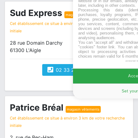
website or in our emails, alread
later, including in other contexts.
Sud Express
Processing this data (identi
purchases, loyalty programs, I
magasin vêtements
phone, precise geolocation, etc.
Cet établissement ce situe à environ 3 km de votre recherche
you services, content, commerc
devices and screens (including b
initiale
and video), personalising them, 
analysing audiences.
28 rue Domain Darchy
You can "accept all" and withdraw
"cookies" footer link
. You can al
61300 L'Aigle
object to processing activitie
choices remain valid for 6 months
powered 
02 33 24 40 16
Accep
Set your
Patrice Bréal
magasin vêtements
Cet établissement ce situe à environ 3 km de votre recherche
initiale
2, rue de Bec-Ham