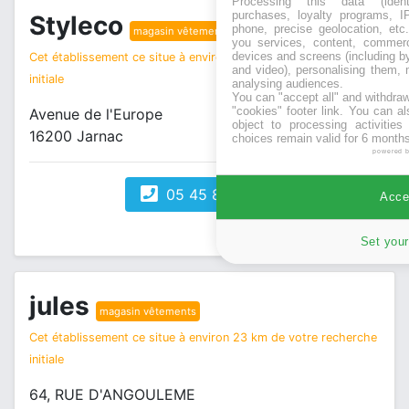
Processing this data (identi
purchases, loyalty programs, I
Styleco
phone, precise geolocation, etc.
magasin vêtements
you services, content, commerc
devices and screens (including b
Cet établissement ce situe à environ 20 km de votre recherche
and video), personalising them, 
initiale
analysing audiences.
You can "accept all" and withdraw
"cookies" footer link
. You can al
Avenue de l'Europe
object to processing activitie
16200 Jarnac
choices remain valid for 6 months
powered 
05 45 81 73 34
Accep
Set your
jules
magasin vêtements
Cet établissement ce situe à environ 23 km de votre recherche
initiale
64, RUE D'ANGOULEME