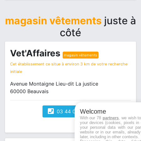
magasin vêtements
juste à
côté
Vet'Affaires
magasin vêtements
Cet établissement ce situe à environ 3 km de votre recherche
initiale
Avenue Montaigne Lieu-dit La justice
60000 Beauvais
Welcome
03 44 06 09 50
With our 78
partners
, we wish t
your devices (cookies, pixels in
your personal data with our par
website or in our emails, alread
later, including in other contexts.