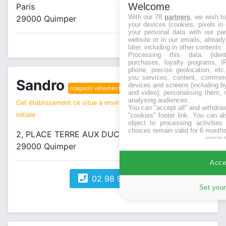
Welcome
Paris
With our 78
partners
, we wish t
29000 Quimper
your devices (cookies, pixels in
your personal data with our par
website or in our emails, alread
later, including in other contexts.
Processing this data (identi
purchases, loyalty programs, I
phone, precise geolocation, etc.
you services, content, commerc
Sandro
devices and screens (including b
magasin vêtements
and video), personalising them, 
analysing audiences.
Cet établissement ce situe à environ 0 km de votre recherche
You can "accept all" and withdraw
initiale
"cookies" footer link
. You can al
object to processing activitie
choices remain valid for 6 months
2, PLACE TERRE AUX DUCS
powered 
29000 Quimper
Accep
02 98 98 71 67
Set your