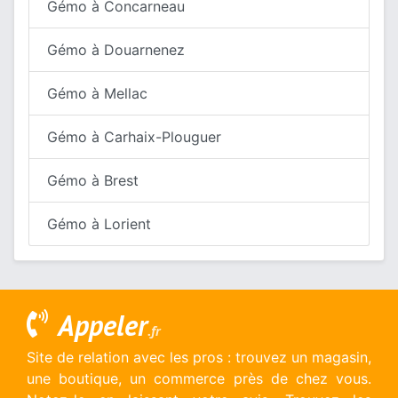
Gémo à Concarneau
Gémo à Douarnenez
Gémo à Mellac
Gémo à Carhaix-Plouguer
Gémo à Brest
Gémo à Lorient
Appeler
.fr
Site de relation avec les pros : trouvez un magasin,
une boutique, un commerce près de chez vous.