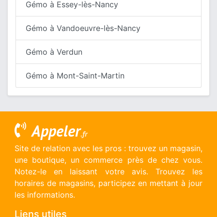
Gémo à Essey-lès-Nancy
Gémo à Vandoeuvre-lès-Nancy
Gémo à Verdun
Gémo à Mont-Saint-Martin
Appeler
.fr
Site de relation avec les pros : trouvez un magasin,
une boutique, un commerce près de chez vous.
Notez-le en laissant votre avis. Trouvez les
horaires de magasins, participez en mettant à jour
les informations.
Liens utiles