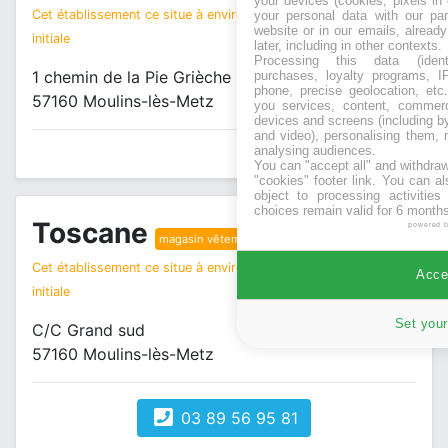
your devices (cookies, pixels in
Cet établissement ce situe à environ 1 km de votre recherche
your personal data with our par
website or in our emails, alread
initiale
later, including in other contexts.
Processing this data (identi
1 chemin de la Pie Grièche
purchases, loyalty programs, I
phone, precise geolocation, etc.
57160 Moulins-lès-Metz
you services, content, commerc
devices and screens (including b
and video), personalising them, 
analysing audiences.
You can "accept all" and withdraw
"cookies" footer link
. You can al
object to processing activitie
choices remain valid for 6 months
Toscane
powered 
magasin vêtements
Cet établissement ce situe à environ 1 km de votre recherche
Accep
initiale
Set your
C/C Grand sud
57160 Moulins-lès-Metz
03 89 56 95 81