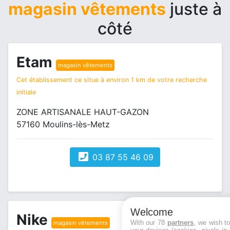
magasin vêtements
juste à
côté
Etam
magasin vêtements
Cet établissement ce situe à environ 1 km de votre recherche
initiale
ZONE ARTISANALE HAUT-GAZON
57160 Moulins-lès-Metz
03 87 55 46 09
Welcome
Nike
With our 78
partners
, we wish t
magasin vêtements