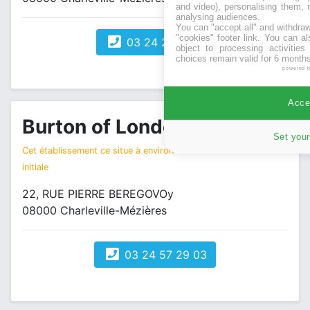
and video), personalising them, 
analysing audiences.
You can "accept all" and withdraw
"cookies" footer link
. You can al
03 24 27 81 19
object to processing activitie
choices remain valid for 6 months
powered 
Accep
Burton of London
magasin vêtements
Set your
Cet établissement ce situe à environ 1 km de votre recherche
initiale
22, RUE PIERRE BEREGOVOy
08000 Charleville-Mézières
03 24 57 29 03