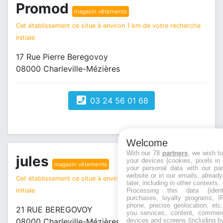
Promod
magasin vêtements
Cet établissement ce situe à environ 1 km de votre recherche
initiale
17 Rue Pierre Beregovoy
08000 Charleville-Mézières
03 24 56 01 68
Welcome
With our 78
partners
, we wish t
jules
your devices (cookies, pixels in
magasin vêtements
your personal data with our par
website or in our emails, alread
Cet établissement ce situe à environ 1 km de votre recherche
later, including in other contexts.
Processing this data (identi
initiale
purchases, loyalty programs, I
phone, precise geolocation, etc.
21 RUE BEREGOVOY
you services, content, commerc
devices and screens (including b
08000 Charleville-Mézières