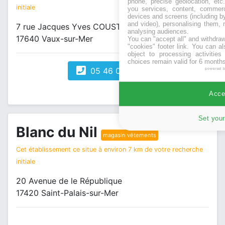
phone, precise geolocation, etc.
initiale
you services, content, commerc
devices and screens (including b
and video), personalising them, 
7 rue Jacques Yves COUSTEAU
analysing audiences.
17640 Vaux-sur-Mer
You can "accept all" and withdraw
"cookies" footer link
. You can al
object to processing activitie
choices remain valid for 6 months
05 46 02 46 20
powered 
Accep
Set your
Blanc du Nil
magasin vêtements
Cet établissement ce situe à environ 7 km de votre recherche
initiale
20 Avenue de le République
17420 Saint-Palais-sur-Mer