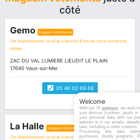
côté
Gemo
magasin vêtements
Cet établissement ce situe à environ 6 km de votre recherche
initiale
ZAC DU VAL LUMIERE LIEUDIT LE PLAIN
17640 Vaux-sur-Mer
05 46 02 69 68
Welcome
With our 78
partners
, we wish t
your devices (cookies, pixels in
your personal data with our par
website or in our emails, alread
La Halle
later, including in other contexts.
magasin vêtements
Processing this data (identi
purchases, loyalty programs, I
Cet établissement ce situe à environ 6 km de votre recherche