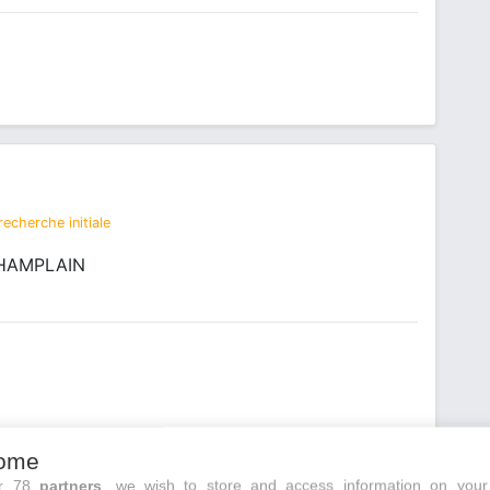
echerche initiale
CHAMPLAIN
ome
ur 78
partners
, we wish to store and access information on your