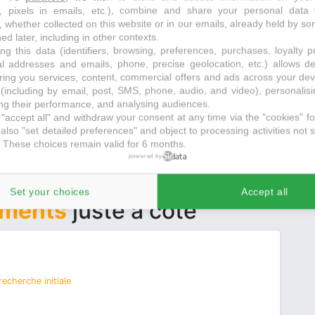
s, pixels in emails, etc.), combine and share your personal data 
, whether collected on this website or in our emails, already held by so
echerche initiale
ed later, including in other contexts.
ng this data (identifiers, browsing, preferences, purchases, loyalty 
ICHES
al addresses and emails, phone, precise geolocation, etc.) allows d
ring you services, content, commercial offers and ads across your de
(including by email, post, SMS, phone, audio, and video), personalis
g their performance, and analysing audiences.
"accept all" and withdraw your consent at any time via the "cookies" foo
also "set detailed preferences" and object to processing activities not s
 These choices remain valid for 6 months.
powered by
Set your choices
Accept all
ements
juste à côté
echerche initiale