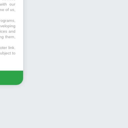
with our
me of us,
programs,
eveloping
vices and
ing them,
ter link
.
ubject to