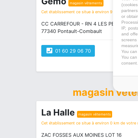
Gemo
magasin vêtements
(cookie
partners
Cet établissement ce situe à environ 9 km de votre r
or obtain
Processi
CC CARREFOUR - RN 4 LES PETITES FR
IP, post
77340 Pontault-Combault
and offe
screens 
measurin
01 60 29 06 70
You can 
You can 
consent.
magasin vêt
La Halle
magasin vêtements
Cet établissement ce situe à environ 0 km de votre r
ZAC FOSSES AUX MOINES LOT 16