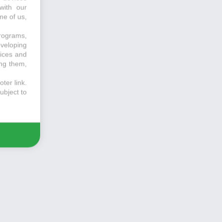
with our
me of us,
programs,
eveloping
vices and
ing them,
ter link
.
ubject to