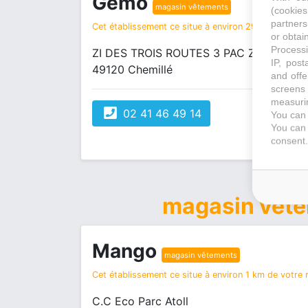
Gémo
magasin vêtements
(cookie
partners
Cet établissement ce situe à environ 29 km de votre
or obtain
Processi
ZI DES TROIS ROUTES 3 PAC ZONE SUD 
IP, post
49120 Chemillé
and offe
screens 
measurin
02 41 46 49 14
You can 
You can 
consent.
magasin vêt
Mango
magasin vêtements
Cet établissement ce situe à environ 1 km de votre r
C.C Eco Parc Atoll