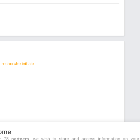
recherche initiale
ome
ur 78
partners
, we wish to store and access information on your