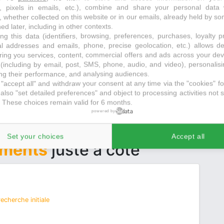
s, pixels in emails, etc.), combine and share your personal data 
, whether collected on this website or in our emails, already held by so
 recherche initiale
ed later, including in other contexts.
ng this data (identifiers, browsing, preferences, purchases, loyalty 
- LOT 2
al addresses and emails, phone, precise geolocation, etc.) allows d
ring you services, content, commercial offers and ads across your de
(including by email, post, SMS, phone, audio, and video), personalis
g their performance, and analysing audiences.
"accept all" and withdraw your consent at any time via the "cookies" foo
also "set detailed preferences" and object to processing activities not s
 These choices remain valid for 6 months.
powered by
Set your choices
Accept all
ements
juste à côté
echerche initiale