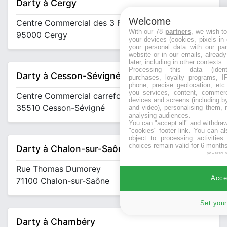
Darty à Cergy
Welcome
Centre Commercial des 3 Fontaines
With our 78
partners
, we wish t
95000 Cergy
your devices (cookies, pixels in
your personal data with our par
website or in our emails, alread
later, including in other contexts.
Processing this data (identi
Darty à Cesson-Sévigné
purchases, loyalty programs, I
phone, precise geolocation, etc.
you services, content, commerc
Centre Commercial carrefour ZA la Rigourdière
devices and screens (including b
35510 Cesson-Sévigné
and video), personalising them, 
analysing audiences.
You can "accept all" and withdraw
"cookies" footer link
. You can al
object to processing activitie
choices remain valid for 6 months
Darty à Chalon-sur-Saône
powered 
Rue Thomas Dumorey
Accep
71100 Chalon-sur-Saône
Set your
Darty à Chambéry