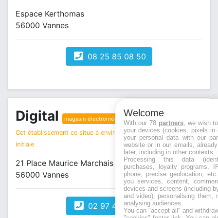
Espace Kerthomas
56000 Vannes
08 25 85 08 50
Welcome
Digital
magasin électroménager
With our 78
partners
, we wish t
your devices (cookies, pixels in
Cet établissement ce situe à environ 1 km de votre recherche
your personal data with our par
initiale
website or in our emails, alread
later, including in other contexts.
Processing this data (identi
21 Place Maurice Marchais
purchases, loyalty programs, I
56000 Vannes
phone, precise geolocation, etc.
you services, content, commerc
devices and screens (including b
and video), personalising them, 
analysing audiences.
02 97 47 90 02
You can "accept all" and withdraw
"cookies" footer link
. You can al