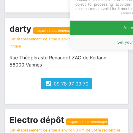
object to processing activitie
choices remain valid for 6 months
powered 
darty
Accep
magasin électroménager
Cet établissement ce situe à environ 3 km de votre recherche
Set your
initiale
Rue Théophraste Renaudot ZAC de Kerlann
56000 Vannes
09 78 97 09 70
Electro dépôt
magasin électroménager
Cet établissement ce situe à environ 3 km de votre recherche