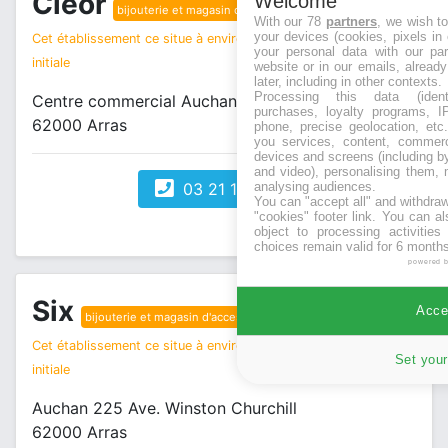
Cleor
Welcome
bijouterie et magasin d'accessoires
With our 78
partners
, we wish t
your devices (cookies, pixels in
Cet établissement ce situe à environ 2 km de votre recherche
your personal data with our par
initiale
website or in our emails, alread
later, including in other contexts.
Processing this data (identi
Centre commercial Auchan 6, rue Claude Bernard
purchases, loyalty programs, I
62000 Arras
phone, precise geolocation, etc.
you services, content, commerc
devices and screens (including b
and video), personalising them, 
03 21 16 55 24
analysing audiences.
You can "accept all" and withdraw
"cookies" footer link
. You can al
object to processing activitie
choices remain valid for 6 months
powered 
Six
Accep
bijouterie et magasin d'accessoires
Cet établissement ce situe à environ 2 km de votre recherche
Set your
initiale
Auchan 225 Ave. Winston Churchill
62000 Arras