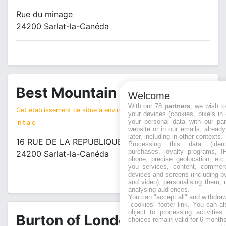
Rue du minage
24200 Sarlat-la-Canéda
Best Mountain
Welcome
magasin vêtements
With our 78
partners
, we wish t
Cet établissement ce situe à environ 1 km de votre recherche
your devices (cookies, pixels in
your personal data with our par
initiale
website or in our emails, alread
later, including in other contexts.
16 RUE DE LA REPUBLIQUE
Processing this data (identi
purchases, loyalty programs, I
24200 Sarlat-la-Canéda
phone, precise geolocation, etc.
you services, content, commerc
devices and screens (including b
and video), personalising them, 
analysing audiences.
You can "accept all" and withdraw
"cookies" footer link
. You can al
object to processing activitie
Burton of London
choices remain valid for 6 months
magasin vêtements