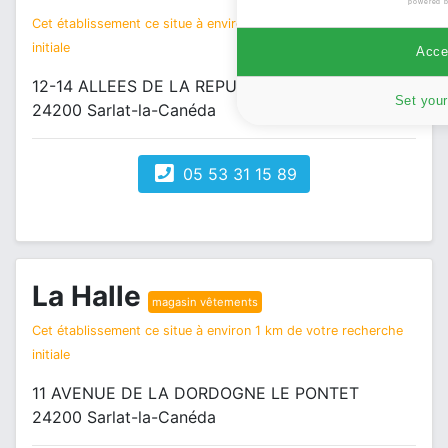
powered 
Cet établissement ce situe à environ 1 km de votre recherche
initiale
Accep
12-14 ALLEES DE LA REPUBLIQUE
Set your
24200 Sarlat-la-Canéda
05 53 31 15 89
La Halle
magasin vêtements
Cet établissement ce situe à environ 1 km de votre recherche
initiale
11 AVENUE DE LA DORDOGNE LE PONTET
24200 Sarlat-la-Canéda