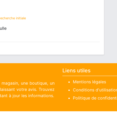
echerche initiale
ulle
Liens utiles
Mentions légales
n magasin, une boutique, un
aissant votre avis. Trouvez
Conditions d'utilisatio
ant à jour les informations.
Politique de confidenti