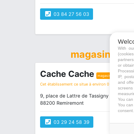
03 84 27 56 03
Welc
With o
magasin vêt
(cookie
partners
or obtain
Processi
Cache Cache
magasin vêtements
IP, post
and offe
Cet établissement ce situe à environ 0 km de votre r
screens 
measurin
9, place de Lattre de Tassigny
You can 
88200 Remiremont
You can 
consent.
03 29 24 58 39