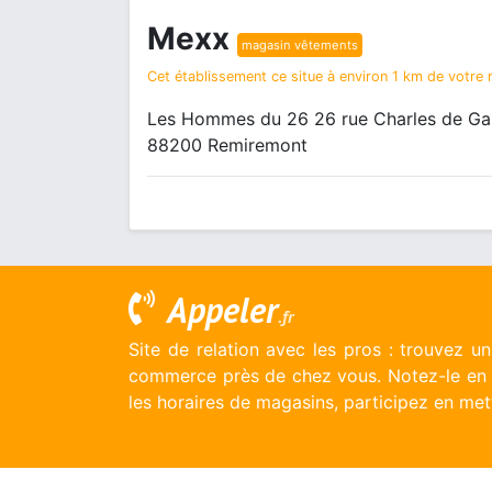
Mexx
magasin vêtements
Cet établissement ce situe à environ 1 km de votre r
Les Hommes du 26 26 rue Charles de Ga
88200 Remiremont
Appeler
.fr
Site de relation avec les pros : trouvez u
commerce près de chez vous. Notez-le en l
les horaires de magasins, participez en mett