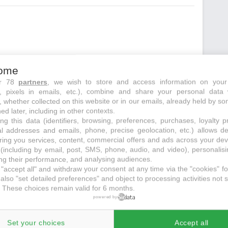
ome
ur 78
partners
, we wish to store and access information on your
ements
juste à côté
s, pixels in emails, etc.), combine and share your personal data 
, whether collected on this website or in our emails, already held by so
ed later, including in other contexts.
ng this data (identifiers, browsing, preferences, purchases, loyalty 
al addresses and emails, phone, precise geolocation, etc.) allows d
ring you services, content, commercial offers and ads across your de
echerche initiale
(including by email, post, SMS, phone, audio, and video), personalis
g their performance, and analysing audiences.
"accept all" and withdraw your consent at any time via the "cookies" foo
also "set detailed preferences" and object to processing activities not s
 These choices remain valid for 6 months.
powered by
Set your choices
Accept all