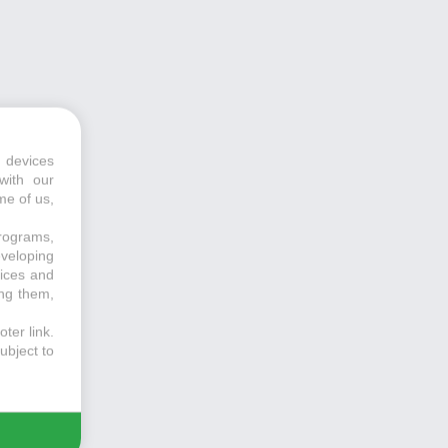
 devices
with our
me of us,
programs,
eveloping
vices and
ing them,
ter link
.
ubject to