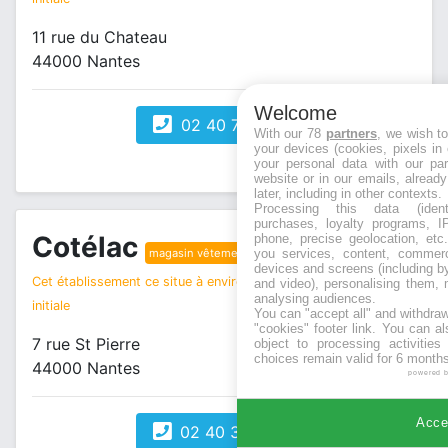
11 rue du Chateau
44000 Nantes
Welcome
02 40 74 58 59
With our 78
partners
, we wish t
your devices (cookies, pixels in
your personal data with our par
website or in our emails, alread
later, including in other contexts.
Processing this data (identi
purchases, loyalty programs, I
Cotélac
phone, precise geolocation, etc.
you services, content, commerc
magasin vêtements
devices and screens (including b
Cet établissement ce situe à environ 0 km de votre recherche
and video), personalising them, 
analysing audiences.
initiale
You can "accept all" and withdraw
"cookies" footer link
. You can al
7 rue St Pierre
object to processing activitie
choices remain valid for 6 months
44000 Nantes
powered 
Accep
02 40 35 27 40