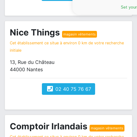
Set your
Nice Things
magasin vêtements
Cet établissement ce situe à environ 0 km de votre recherche
initiale
13, Rue du Château
44000 Nantes
02 40 75 76 67
Comptoir Irlandais
magasin vêtements
Cet établissement ce situe à environ 0 km de votre recherche