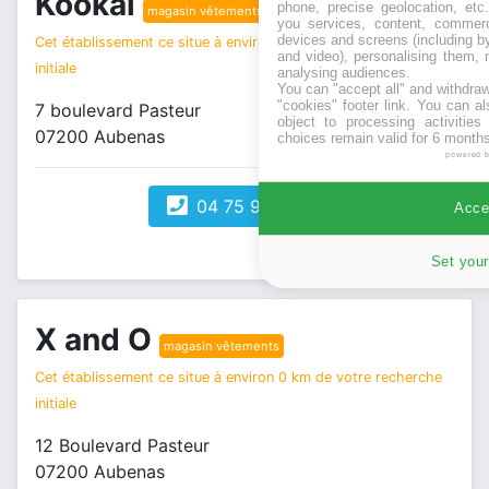
Kookaï
phone, precise geolocation, etc.
magasin vêtements
you services, content, commerc
devices and screens (including b
Cet établissement ce situe à environ 0 km de votre recherche
and video), personalising them, 
initiale
analysing audiences.
You can "accept all" and withdraw
"cookies" footer link
. You can al
7 boulevard Pasteur
object to processing activitie
07200 Aubenas
choices remain valid for 6 months
powered 
04 75 93 85 35
Accep
Set your
X and O
magasin vêtements
Cet établissement ce situe à environ 0 km de votre recherche
initiale
12 Boulevard Pasteur
07200 Aubenas