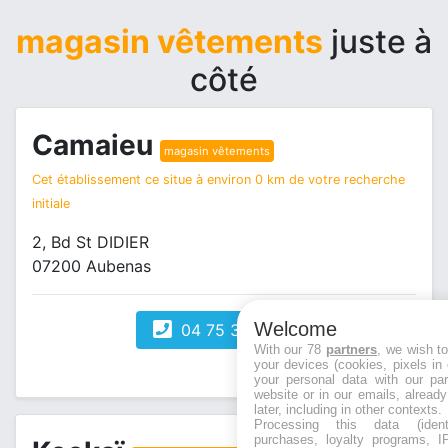
magasin vêtements
juste à
côté
Camaieu
magasin vêtements
Cet établissement ce situe à environ 0 km de votre recherche
initiale
2, Bd St DIDIER
07200 Aubenas
Welcome
04 75 35 98 07
With our 78
partners
, we wish t
your devices (cookies, pixels in
your personal data with our par
website or in our emails, alread
later, including in other contexts.
Processing this data (identi
purchases, loyalty programs, I