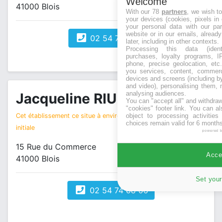
Welcome
41000 Blois
With our 78
partners
, we wish t
your devices (cookies, pixels in
your personal data with our par
website or in our emails, alread
02 54 74 55 15
later, including in other contexts.
Processing this data (identi
purchases, loyalty programs, I
phone, precise geolocation, etc.
you services, content, commerc
devices and screens (including b
and video), personalising them, 
analysing audiences.
Jacqueline RIU
You can "accept all" and withdraw
magasin vêtements
"cookies" footer link
. You can al
Cet établissement ce situe à environ 0 km de votre recherche
object to processing activitie
choices remain valid for 6 months
initiale
powered 
15 Rue du Commerce
Accep
41000 Blois
Set your
02 54 74 68 06